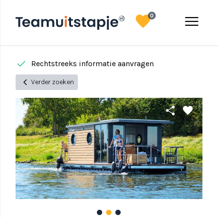
favorite
menu
0
done
done
Rechtstreeks informatie aanvragen
chevron_left
Verder zoeken
share
favorite