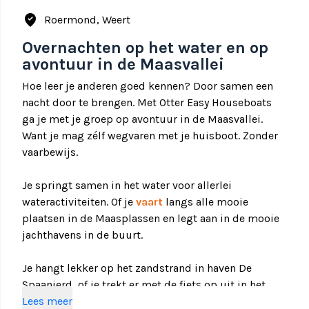
where_to_vote
Roermond, Weert
Overnachten op het water en op
avontuur in de Maasvallei
Hoe leer je anderen goed kennen? Door samen een
nacht door te brengen. Met Otter Easy Houseboats
ga je met je groep op avontuur in de Maasvallei.
Want je mag zélf wegvaren met je huisboot. Zonder
vaarbewijs.
Je springt samen in het water voor allerlei
wateractiviteiten. Of je
vaart
langs alle mooie
plaatsen in de Maasplassen en legt aan in de mooie
jachthavens in de buurt.
Je hangt lekker op het zandstrand in haven De
Spaanjerd, of je trekt er met de fiets op uit in het
omliggende natuurgebied.
Lees meer