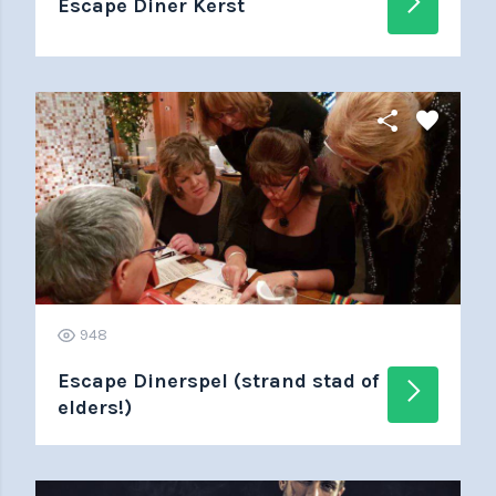
arrow_forward_ios
Escape Diner Kerst
share
favorite
948
Escape Dinerspel (strand stad of
arrow_forward_ios
elders!)