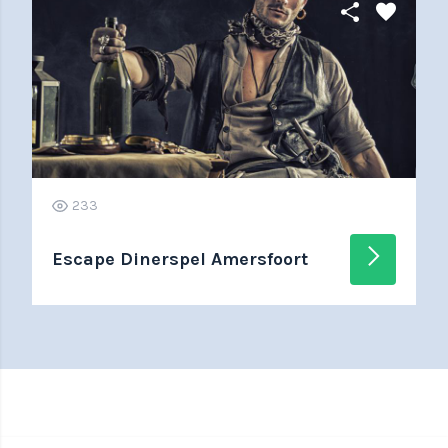
share
favorite
233
arrow_forward_ios
Escape Dinerspel Amersfoort