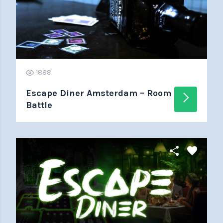
1888
Escape Diner Amsterdam – Room
arrow_forward_ios
Battle
share
favorite