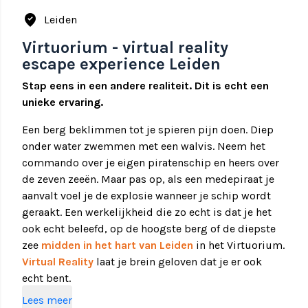
where_to_vote
Leiden
Virtuorium - virtual reality
escape experience Leiden
Stap eens in een andere realiteit. Dit is echt een
unieke ervaring.
Een berg beklimmen tot je spieren pijn doen. Diep
onder water zwemmen met een walvis. Neem het
commando over je eigen piratenschip en heers over
de zeven zeeën. Maar pas op, als een medepiraat je
aanvalt voel je de explosie wanneer je schip wordt
geraakt. Een werkelijkheid die zo echt is dat je het
ook echt beleefd, op de hoogste berg of de diepste
zee
midden in het hart van Leiden
in het Virtuorium.
Virtual Reality
laat je brein geloven dat je er ook
echt bent.
Lees meer
In het Virtuorium kun je met vrienden of collega’s