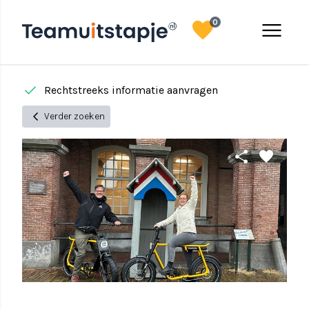
favorite
menu
0
done
done
Rechtstreeks informatie aanvragen
chevron_left
Verder zoeken
share
favorite