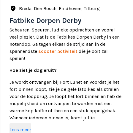
where_to_vote
Breda, Den Bosch, Eindhoven, Tilburg
Fatbike Dorpen Derby
Scheuren, Speuren, ludieke opdrachten en vooral
veel plezier. Dat is de Fatbikes Dorpen Derby in een
notendop. Ga tegen elkaar de strijd aan in de
spannendste
scooter activiteit
die je ooit zal
spelen!
Hoe ziet je dag eruit?
Je wordt ontvangen bij Fort Lunet en voordat je het
fort binnen loopt, zie je de gele fatbikes als stralen
voor de loopbrug. Je loopt het fort binnen en heb de
mogelijkheid om ontvangen te worden met een
warme kop koffie of thee en een stuk appelgebak.
Wanneer iedereen binnen is, komt jullie
activiteitenbegeleider naar jullie toe voor de uitleg.
Lees meer