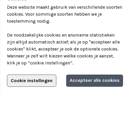
• 14.00 uur – Ontvangst bij één van onze 3
Deze website maakt gebruik van verschillende soorten
horecalocaties met koffie/thee en gebak (excl.)
cookies. Voor sommige soorten hebben we je
toestemming nodig.
• 14.30 uur – Uitleg + start GPS Fatbike Challenge
• 15.30 uur – Pauze op een zonnig terras (drankjes
De noodzakelijke cookies en anonieme statistieken
excl.)
zijn altijd automatisch actief; als je op "accepteer alle
cookies" klikt, accepteer je ook de optionele cookies.
• 16.00 uur – Vervolg GPS Fatbike Challenge
Wanneer je zelf wilt kiezen welke cookies je aanzet,
klik je op “cookie instellingen”.
• 17.15 uur – Einde GPS Fatbike Challenge +
prijsuitreiking’
Adverteren?
Accepteer alle cookies
Cookie instellingen
• 17.30 uur – Start barbecue (excl.)
Informatie aanvragen
Adverteerdersopties
*Dit is slechts een voorbeeldprogramma. De tijden
en aanvullingen zijn in overleg te bepalen.
Teamuitstapje
> Over Teamuitstapje
Prijs
> Inspiratie
De prijs van de GPS Fatbike Challenge is op
> Bedrijfsuitje in...
aanvraag