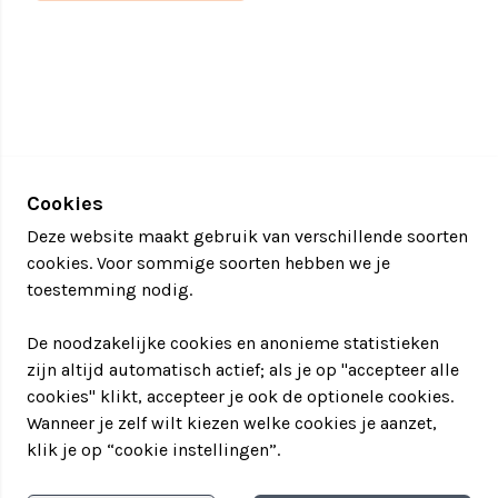
Tweede Wereldoorlog met zich meebracht. Zo
eindigt een spannende dag met een aangrijpend
verhaal, veelzeggende locaties en mooie
natuurgebieden in een complete bevrijding en “feel
good moment”.
Legerjeep in de Peel:
Een
unieke activiteit
, voor
Cookies
iedereen toegankelijk, leerzaam,
actief
en gezellig
Deze website maakt gebruik van verschillende soorten
met elkaar.
cookies. Voor sommige soorten hebben we je
toestemming nodig.
Duur tocht:
Circa 3 uur
De noodzakelijke cookies en anonieme statistieken
zijn altijd automatisch actief; als je op "accepteer alle
cookies" klikt, accepteer je ook de optionele cookies.
Starttijden:
Wanneer je zelf wilt kiezen welke cookies je aanzet,
Ochtend (hele jaar)
klik je op “cookie instellingen”.
Middag (hele jaar)
Avond (mei t/m september)