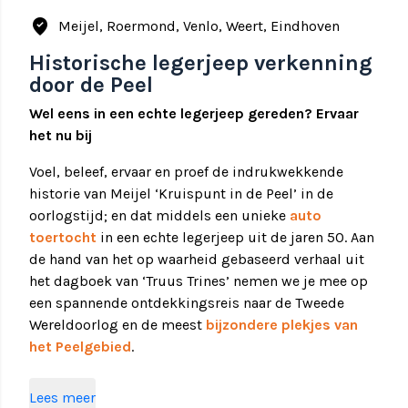
where_to_vote
Meijel, Roermond, Venlo, Weert, Eindhoven
Historische legerjeep verkenning
door de Peel
Wel eens in een echte legerjeep gereden? Ervaar
het nu bij
Voel, beleef, ervaar en proef de indrukwekkende
historie van Meijel ‘Kruispunt in de Peel’ in de
oorlogstijd; en dat middels een unieke
auto
toertocht
in een echte legerjeep uit de jaren 50. Aan
de hand van het op waarheid gebaseerd verhaal uit
het dagboek van ‘Truus Trines’ nemen we je mee op
een spannende ontdekkingsreis naar de Tweede
Wereldoorlog en de meest
bijzondere plekjes van
het Peelgebied
.
Lees meer
De Legerjeep tocht