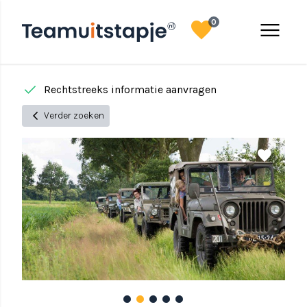
favorite
menu
0
done
done
Rechtstreeks informatie aanvragen
chevron_left
Verder zoeken
share
favorite