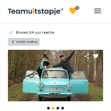
favorite
menu
0
done
Binnen 24 uur reactie
chevron_left
Verder zoeken
share
favorite