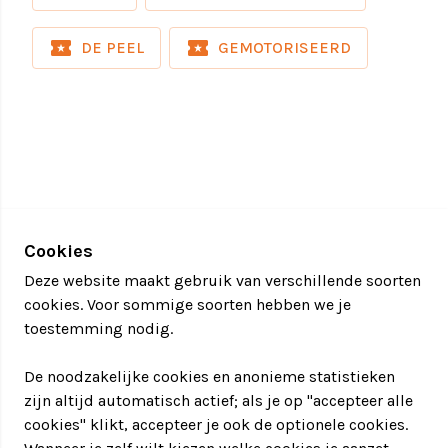
De trabant tochten bieden plaats van 1 tot 30
local_activity
local_activity
DE PEEL
GEMOTORISEERD
personen. Tot 60 personen bieden we de
mogelijkheid om deze tocht te combineren met
andere arrangementen, waardoor er een dag vullend
programma ontstaat.
Duur tocht:
- Circa 3 uur
Cookies
Starttijden:
Deze website maakt gebruik van verschillende soorten
- 09:40 uur (hele jaar)
cookies. Voor sommige soorten hebben we je
- 13:30 uur (hele jaar)
toestemming nodig.
Voorwaarden
De noodzakelijke cookies en anonieme statistieken
zijn altijd automatisch actief; als je op "accepteer alle
- Bestuurder minimaal 24 jaar en in het bezit van
cookies" klikt, accepteer je ook de optionele cookies.
een geldig rijbewijs B